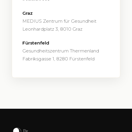
Graz
MEDIUS Zentrum für Gesundheit
Leonhardplatz 3, 8010 Graz
Fürstenfeld
Gesundheitszentrum Thermenland
Fabriksgasse 1, 8280 Fürstenfeld